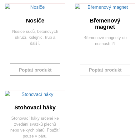
Nosiče
Břemenový
magnet
Nosiče sudů, betonových
skruží, kolejnic, trub a
Břemenové magnety do
další.
nosnosti 2t
Poptat produkt
Poptat produkt
Stohovací háky
Stohovací háky určené ke
zvedání svazků plechů
nebo velkých plátů. Použití
pouze v páru.