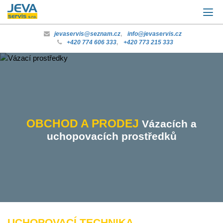
jevaservis@seznam.cz
,
info@jevaservis.cz
+420 774 606 333
,
+420 773 215 333
OBCHOD A PRODEJ
Vázacích a
uchopovacích prostředků
UCHOPOVACÍ TECHNIKA