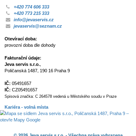
+420 774 606 333
+420 773 215 333
info@jevaservis.cz
jevaservis@seznam.cz
Otevírací doba:
provozní doba dle dohody
Fakturační údaje:
Jeva servis s.r.o.
,
Poličanská 1487, 190 16 Praha 9
IČ:
05491657
IČ:
CZ05491657
Spisová značka: C 264578 vedená u Městského soudu v Praze
Kariéra - volná místa
© 2026 Jeva servis s.r.o. - Všechna práva vyhrazena