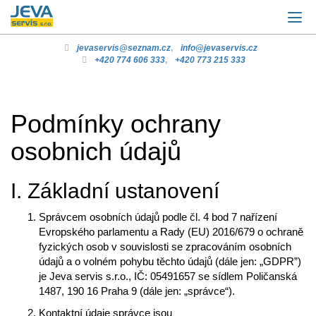
jevaservis@seznam.cz
,
info@jevaservis.cz
+420 774 606 333
,
+420 773 215 333
Podmínky ochrany
osobnich údajů
I. Základní ustanovení
Správcem osobních údajů podle čl. 4 bod 7 nařízení
Evropského parlamentu a Rady (EU) 2016/679 o ochraně
fyzických osob v souvislosti se zpracováním osobních
údajů a o volném pohybu těchto údajů (dále jen: „GDPR”)
je Jeva servis s.r.o., IČ: 05491657 se sídlem Poličanská
1487, 190 16 Praha 9 (dále jen: „správce“).
Kontaktní údaje správce jsou