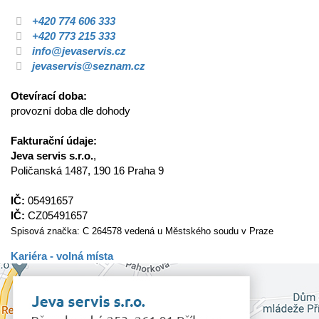
+420 774 606 333
+420 773 215 333
info@jevaservis.cz
jevaservis@seznam.cz
Otevírací doba:
provozní doba dle dohody
Fakturační údaje:
Jeva servis s.r.o.
,
Poličanská 1487, 190 16 Praha 9
IČ:
05491657
IČ:
CZ05491657
Spisová značka: C 264578 vedená u Městského soudu v Praze
Kariéra - volná místa