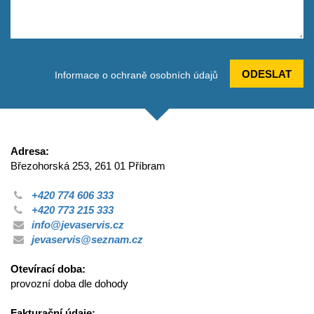
ODESLAT
Informace o ochraně osobních údajů
Adresa:
Březohorská 253, 261 01 Příbram
+420 774 606 333
+420 773 215 333
info@jevaservis.cz
jevaservis@seznam.cz
Otevírací doba:
provozní doba dle dohody
Fakturační údaje: