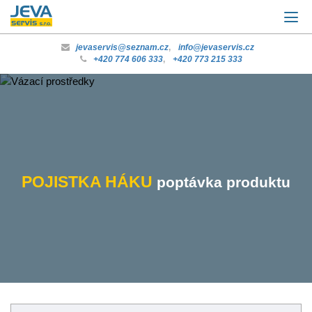
jevaservis@seznam.cz
,
info@jevaservis.cz
+420 774 606 333
,
+420 773 215 333
POJISTKA HÁKU
poptávka produktu